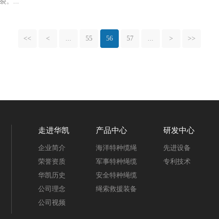
裂。...
<<
<
...
55
56
57
...
>
>>
走进华凯
产品中心
研发中心
企业简介
海洋特种缆绳
先进设备
荣誉资质
军事特种绳缆
专利技术
华凯历史
安全特种绳缆
公司理念
绳索救援装备
公司视频