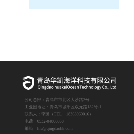
公司总部：青岛市市北区大沙路2号
工业园地址：青岛市城阳区双元路182号-1
联系人：李璐（TEL：18363969016）
电话：0532-84866058
邮箱：lilu@qingdaohk.com