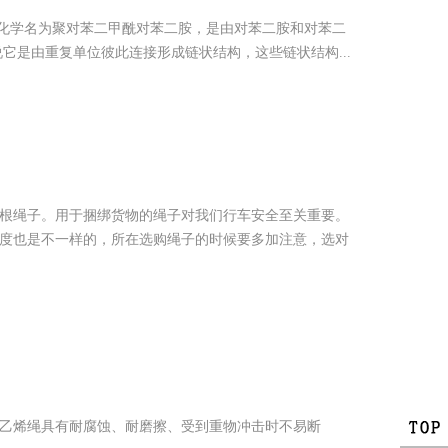
，其化学名为聚对苯二甲酰对苯二胺，是由对苯二胺和对苯二
是说它是由重复单位彼此连接形成链状结构，这些链状结构...
根绳子。用于捆绑货物的绳子对我们行车安全至关重要。
度也是不一样的，所在选购绳子的时候要多加注意，选对
乙烯绳具有耐腐蚀、耐磨擦、受到重物冲击时不易断