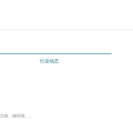
行业动态
绳，辅助绳。...