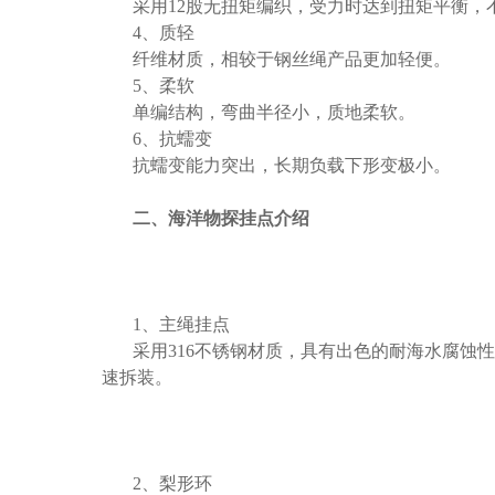
采用12股无扭矩编织，受力时达到扭矩平衡，
4、质轻
纤维材质，相较于钢丝绳产品更加轻便。
5、柔软
单编结构，弯曲半径小，质地柔软。
6、抗蠕变
抗蠕变能力突出，长期负载下形变极小。
二、海洋物探挂点介绍
1、主绳挂点
采用316不锈钢材质，具有出色的耐海水腐蚀
速拆装。
2、梨形环