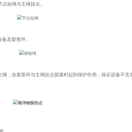
节点短绳与主绳挂点。
设备及梨形环。
与主绳，在梨形环与主绳挂点脱落时起到保护作用，保证设备不丢
靠。