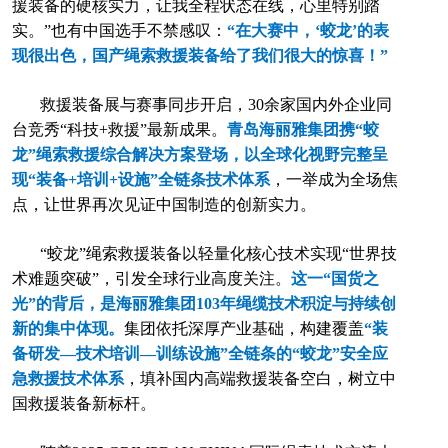
援装备的硬核实力，让我全程状态在线，心里特别踏
实。”也有中国选手不禁感叹：
“在大赛中，‘蛟龙’的表
现很出色，国产绳索救援装备给了我们很大的惊喜！”
救援装备展与赛事同步开启，30余家国内外企业同
台竞秀“科技+救援”最新成果。
青岛海丽雅集团携“蛟
龙”绳索救援综合解决方案登场，以全球化视野完整呈
现“装备+培训+设施”全链条技术体系
，一举成为全场焦
点，让世界再次见证中国制造的创新实力。
“蛟龙”绳索救援装备以轻量化核心技术实现“世界技
术难题突破”，引发全球行业高度关注。
这一“国货之
光”的背后，是海丽雅集团103年绳缆技术积淀与持续创
新的集中体现。
集团依托深厚产业基础，构建覆盖
“装
备研发—技术培训—训练设施”全链条的“蛟龙”安全应
急救援技术体系
，填补国内高端救援装备空白，树立中
国救援装备新标杆。