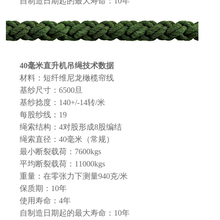
自制造日期起的最大寿命：10年
40毫米直升机吊绳技术数据
材料：短纤维尼龙橄榄帘线
基纱尺寸：6500旦
基纱捻度：140+/-14转/米
每股纱线：19
绳索结构：4对股形成8股编结
绳索直径：40毫米（常规）
最小断裂载荷：7600kgs
平均断裂载荷：11000kgs
重量：在零张力下测量940克/米
保质期：10年
使用寿命：4年
自制造日期起的最大寿命：10年