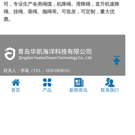
司，专业生产各类绳缆，机降绳、滑降绳，直升机速降
绳、挂绳、垂绳、抛绳等。可批发，可定制，量大优
惠。
联系人：
李璐（TEL：18363969016）
电话：
0532-84866058
公司总部地址：青岛市市北区大沙路2号
首页
产品
新闻资讯
联系我们
公司工业园地址：青岛市城阳区双元路182号-1
分享：
联系我们
|
网站地图
Copyright © 2018-2019 青岛华凯海洋科技有限公司 版权所有
鲁ICP备