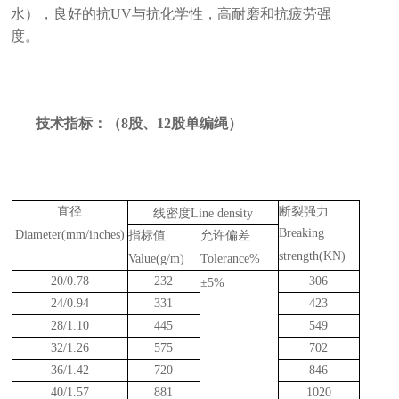
水），良好的抗UV与抗化学性，高耐磨和抗疲劳强
度。
技术指标：（8股、12股单编绳）
直径
断裂强力
线密度Line density
Breaking
Diameter(mm/inches)
指标值
允许偏差
strength(KN)
Value(g/m)
Tolerance%
20/0.78
232
306
±5%
24/0.94
331
423
28/1.10
445
549
32/1.26
575
702
36/1.42
720
846
40/1.57
881
1020