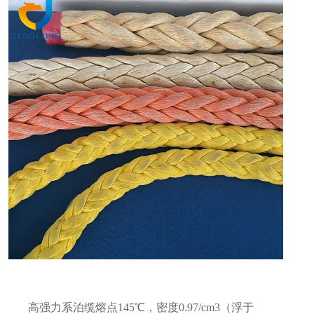
高强力系泊缆熔点145℃，密度0.97/cm3（浮于