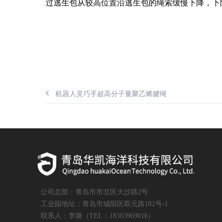
过逃生包从较高位置沿逃生包的绳索缓慢下降，下
机器人灵巧手超高分子量聚乙烯腱绳
公司总部：青岛市市北区大沙路2号
工业园地址：青岛市城阳区双元路182号-1
联系人：李璐（TEL：18363969016）