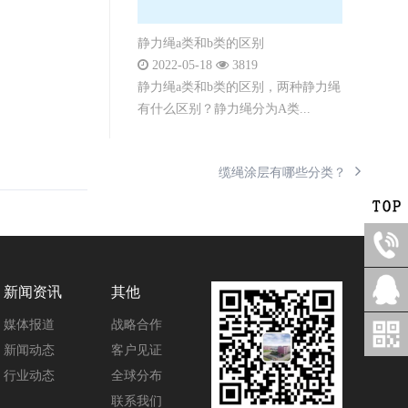
静力绳a类和b类的区别
2022-05-18
3819
静力绳a类和b类的区别，两种静力绳
有什么区别？静力绳分为A类...
缆绳涂层有哪些分类？
新闻资讯
其他
媒体报道
战略合作
新闻动态
客户见证
行业动态
全球分布
联系我们