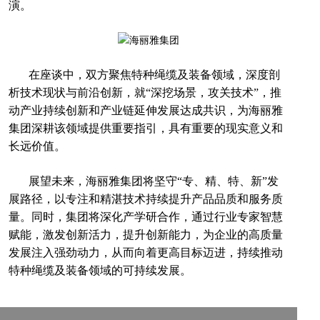
演。
在座谈中，双方聚焦特种绳缆及装备领域，深度剖
析技术现状与前沿创新，就“深挖场景，攻关技术”，推
动产业持续创新和产业链延伸发展达成共识，为海丽雅
集团深耕该领域提供重要指引，具有重要的现实意义和
长远价值。
展望未来，海丽雅集团将坚守“专、精、特、新”发
展路径，以专注和精湛技术持续提升产品品质和服务质
量。同时，集团将深化产学研合作，通过行业专家智慧
赋能，激发创新活力，提升创新能力，为企业的高质量
发展注入强劲动力，从而向着更高目标迈进，持续推动
特种绳缆及装备领域的可持续发展。