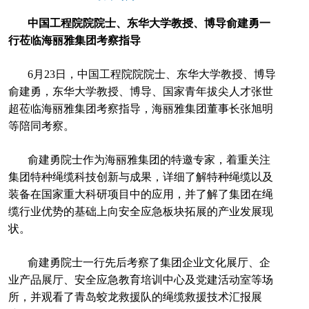
中国工程院院院士、东华大学教授、博导俞建勇一
行莅临海丽雅集团考察指导
6月23日，中国工程院院院士、东华大学教授、博导
俞建勇，东华大学教授、博导、国家青年拔尖人才张世
超莅临海丽雅集团考察指导，海丽雅集团董事长张旭明
等陪同考察。
俞建勇院士作为海丽雅集团的特邀专家，着重关注
集团特种绳缆科技创新与成果，详细了解特种绳缆以及
装备在国家重大科研项目中的应用，并了解了集团在绳
缆行业优势的基础上向安全应急板块拓展的产业发展现
状。
俞建勇院士一行先后考察了集团企业文化展厅、企
业产品展厅、安全应急教育培训中心及党建活动室等场
所，并观看了青岛蛟龙救援队的绳缆救援技术汇报展