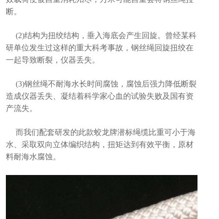
断。
(2)结构为扭绞结构，垂入海底会产生回旋。曾经某科
研单位发生过这样的重大科考事故，钢丝绳回旋扭绞在
一起导致断裂，仪器丢失。
(3)钢丝绳不耐海水长时间腐蚀，腐蚀后强力降低断裂
造成仪器丢失、凝结着科学家心血的试验失败及国有资
产流失。
而我们配套研发的此款蛟龙牌潜标绳缆比重可小于海
水、采取双向立体编织结构，扭矩达到有效平衡，原材
料耐海水腐蚀。